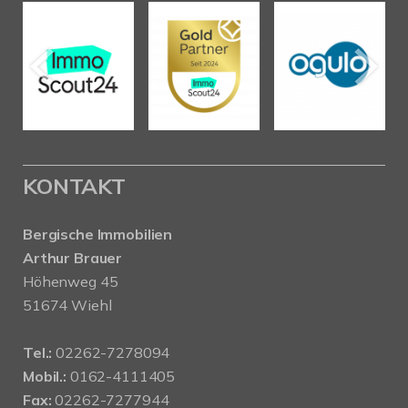
KONTAKT
Bergische Immobilien
Arthur Brauer
Höhenweg 45
51674 Wiehl
Tel.:
02262-7278094
Mobil.:
0162-4111405
Fax:
02262-7277944