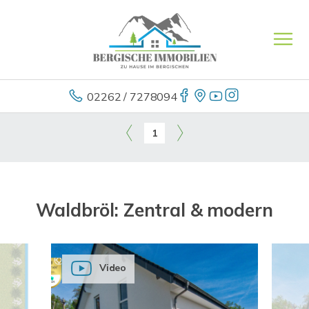
02262 / 7278094
1
Waldbröl: Zentral & modern
Video