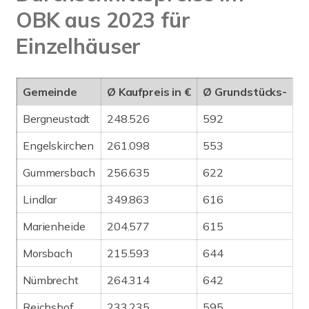
OBK aus 2023 für
Einzelhäuser
Gemeinde
Ø Kaufpreis in €
Ø Grundstücks-
Bergneustadt
248.526
592
Engelskirchen
261.098
553
Gummersbach
256.635
622
Lindlar
349.863
616
Marienheide
204.577
615
Morsbach
215.593
644
Nümbrecht
264.314
642
Reichshof
233.235
595