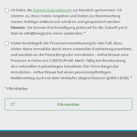
Ich habe die
Datenschutzerklärung
zur Kenntnis genommen. Ich
stimme zu, dass meine Angaben und Daten zur Beantwortung
meiner Anfrage elektronisch erhoben und gespeichert werden.
Hinweis
: Sie können Ihre Einwilligung jederzeit für die Zukunft per E-
Mail an info@bergische.immo widerrufen. *
Ich/wir bestätige/n die Provisionsvereinbarung für den Fall, dass
ich/wir diese Immobilie durch einen notariellen Kaufvertrag erwerbe/n,
und werde/n an die Firma Bergische Immobilien - Arthur Brauer eine
Provision in Höhe von 3.500 EUR inkl. MwSt. fällig bei Beurkundung
des notariellen Kaufvertrages bezahle/n. Die Firma Bergische
Immobilien - Arthur Brauer hat einen provisionspflichtigen
Maklervertrag auch mit dem Verkäufer abgeschlossen (§ 656 c BGB). *
* Pflichtfelder
Absenden