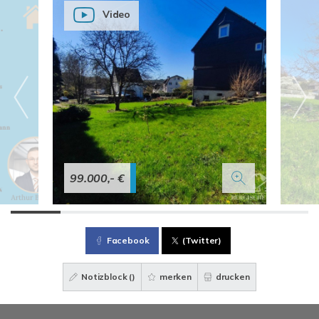
Video
99.000,- €
Facebook
(Twitter)
Notizblock (
)
merken
drucken