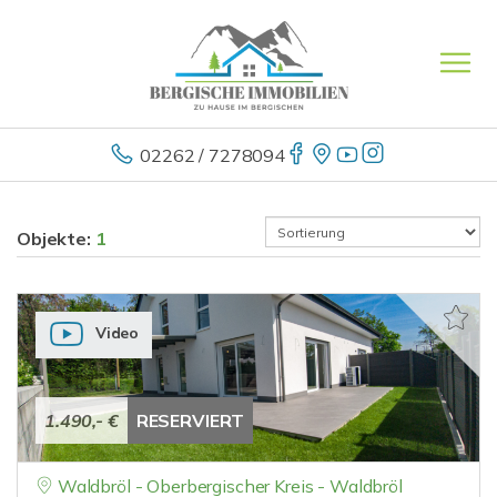
02262 / 7278094
Objekte:
1
Video
1.490,- €
RESERVIERT
Waldbröl - Oberbergischer Kreis - Waldbröl